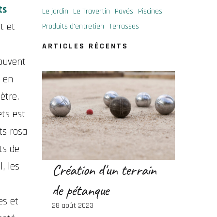
ts
Le jardin
Le Travertin
Pavés
Piscines
t et
Produits d'entretien
Terrasses
ARTICLES RÉCENTS
souvent
s en
ètre.
ets est
ts rosa
ts de
Création d'un terrain
, les
de pétanque
es et
28 août 2023