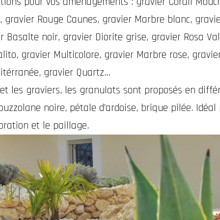
rations pour vos aménagements : gravier Corail Mouc
e, gravier Rouge Caunes, gravier Marbre blanc, gravie
 Basalte noir, gravier Diorite grise, gravier Rosa Val
ito, gravier Multicolore, gravier Marbre rose, gravie
itérranée, gravier Quartz...
t les graviers, les granulats sont proposés en diffé
uzzolane noire, pétale d’ardoise, brique pilée. Idéal
oration et le paillage.