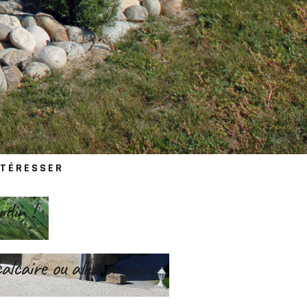
NTÉRESSER
rdin !
alcaire ou alluvionnaire