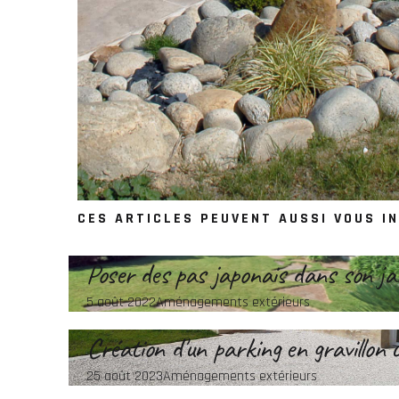
CES ARTICLES PEUVENT AUSSI VOUS I
Poser des pas japonais dans son ja
5 août 2022
Aménagements extérieurs
Création d'un parking en gravillon c
25 août 2023
Aménagements extérieurs