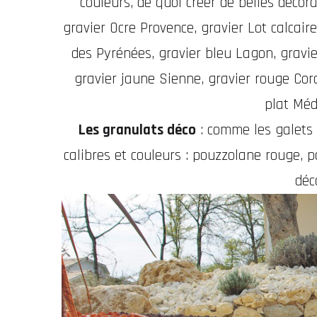
couleurs, de quoi créer de belles déco
gravier Ocre Provence, gravier Lot calcair
des Pyrénées, gravier bleu Lagon, gravier
gravier jaune Sienne, gravier rouge Coral
plat Méd
Les granulats déco
: comme les galets e
calibres et couleurs : pouzzolane rouge, po
déc