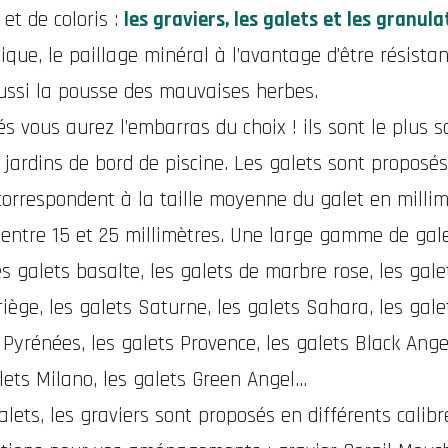
et de coloris :
les graviers, les galets et les granula
tique, le paillage minéral à l’avantage d’être résistan
 aussi la pousse des mauvaises herbes.
iés vous aurez l’embarras du choix ! ils sont le plus 
es jardins de bord de piscine. Les galets sont proposé
s correspondent à la taille moyenne du galet en millim
e entre 15 et 25 millimètres. Une large gamme de gal
es galets basalte, les galets de marbre rose, les gale
riège, les galets Saturne, les galets Sahara, les gale
 Pyrénées, les galets Provence, les galets Black Angel
lets Milano, les galets Green Angel...
lets, les graviers sont proposés en différents calibr