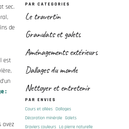
PAR CATEGORIES
t sec.
Le travertin
ral,
ins de
Granulats et galets
Aménagements extérieurs
l est
Dallages du monde
ière,
 d’un
Nettoyer et entretenir
e :
PAR ENVIES
Cours et allées
Dallages
Décoration minérale
Galets
s avez
Graviers couleurs
La pierre naturelle